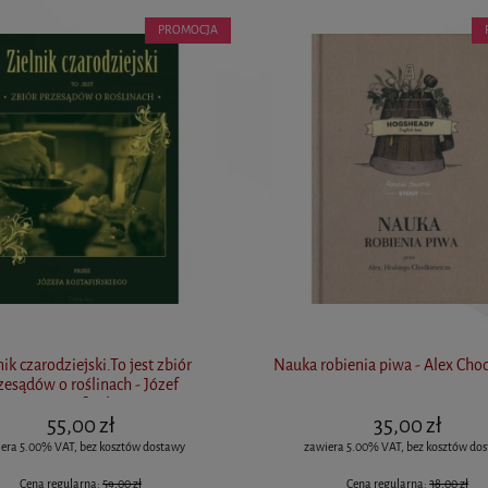
PROMOCJA
nik czarodziejski.To jest zbiór
Nauka robienia piwa - Alex Cho
zesądów o roślinach - Józef
Rostafiński
55,00 zł
35,00 zł
era 5.00% VAT, bez kosztów dostawy
zawiera 5.00% VAT, bez kosztów do
Cena regularna:
59,00 zł
Cena regularna:
38,00 zł