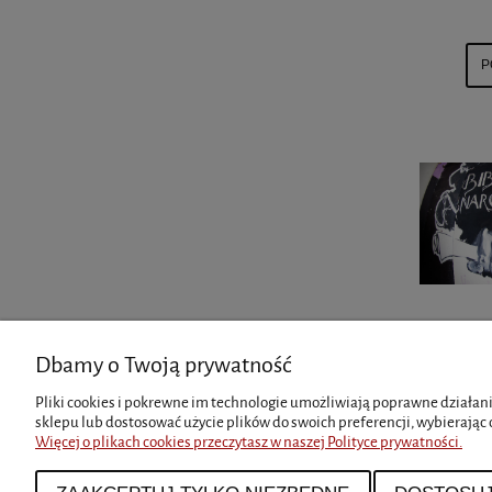
P
Dbamy o Twoją prywatność
INFORMACJE
MOJE KO
Pliki cookies i pokrewne im technologie umożliwiają poprawne działani
sklepu lub dostosować użycie plików do swoich preferencji, wybierając 
Zwroty i reklamacje
Twoje zamó
Więcej o plikach cookies przeczytasz w naszej Polityce prywatności.
Regulamin
Ustawienia 
Polityka prywatności i cookies
Przechowal