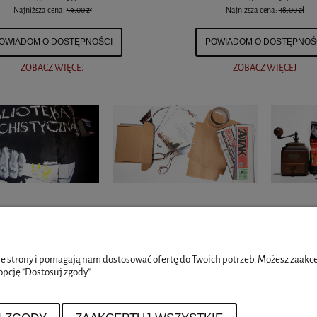
Najniższa cena:
59,00 zł
Najniższa cena:
38,00 zł
OWIADOM O DOSTĘPNOŚCI
POWIADOM O DOSTĘPNOŚ
ZOBACZ WIĘCEJ
ZOBACZ WIĘCEJ
NTO
PŁATNOŚCI I DOSTAWA
e strony i pomagają nam dostosować ofertę do Twoich potrzeb. Możesz zaakcep
opcję "Dostosuj zgody".
wienia
Formy płatności
konta
Czas i koszty dostawy
nia
Czas realizacji zamówienia