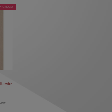
PROMOCJA
dkiewicz
stawy