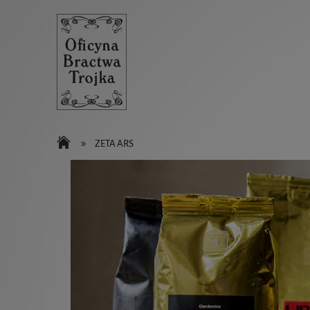
»
ZETA ARS