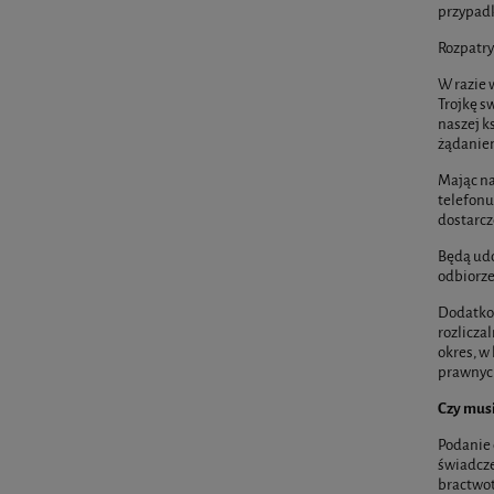
przypadku
Rozpatry
W razie 
Trojkę s
naszej k
żądaniem
Mając na
telefonu
dostarcz
Będą udo
odbiorze
Dodatkow
rozlicza
okres, w
prawnych
Czy mus
Podanie 
świadcze
bractwot