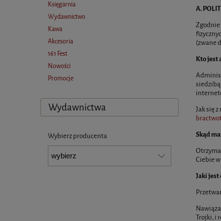
Księgarnia
A. POL
Wydawnictwo
Zgodnie 
Kawa
fizyczny
Akcesoria
(zwane d
161 Fest
Kto jest
Nowości
Administ
Promocje
siedzibą
internet
Wydawnictwa
Jak się 
bractwo
Skąd ma
Wybierz producenta
Otrzymal
Ciebie w
Jaki jes
Przetwar
Nawiązan
Trojki, 