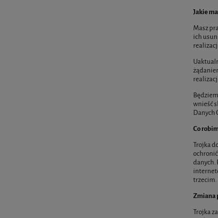
Jakie ma
Masz pra
ich usun
realizacj
Uaktualn
żądanie
realizac
Będziemy
wnieść s
Danych O
Co robim
Trojka d
ochronić
danych. 
internet
trzecim.
Zmiana p
Trojka z