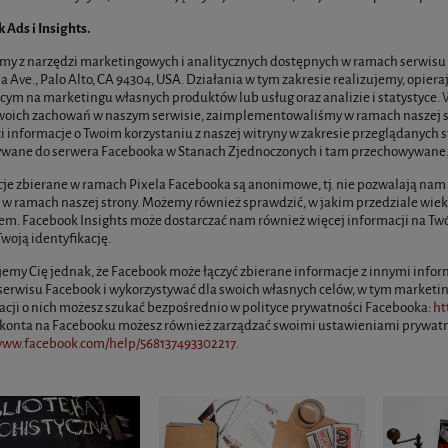
 Ads i Insights.
my z narzędzi marketingowych i analitycznych dostępnych w ramach serwisu Fa
ia Ave., Palo Alto, CA 94304, USA. Działania w tym zakresie realizujemy, opie
cym na marketingu własnych produktów lub usług oraz analizie i statystyce.
oich zachowań w naszym serwisie, zaimplementowaliśmy w ramach naszej st
 informacje o Twoim korzystaniu z naszej witryny w zakresie przeglądanych 
ywane do serwera Facebooka w Stanach Zjednoczonych i tam przechowywane
je zbierane w ramach Pixela Facebooka są anonimowe, tj. nie pozwalają nam n
 w ramach naszej strony. Możemy również sprawdzić, w jakim przedziale wieku si
em. Facebook Insights może dostarczać nam również więcej informacji na Twój 
woją identyfikację.
emy Cię jednak, że Facebook może łączyć zbierane informacje z innymi info
 serwisu Facebook i wykorzystywać dla swoich własnych celów, w tym marketing
acji o nich możesz szukać bezpośrednio w polityce prywatności Facebooka:
ht
konta na Facebooku możesz również zarządzać swoimi ustawieniami prywatnoś
/www.facebook.com/help/568137493302217
.