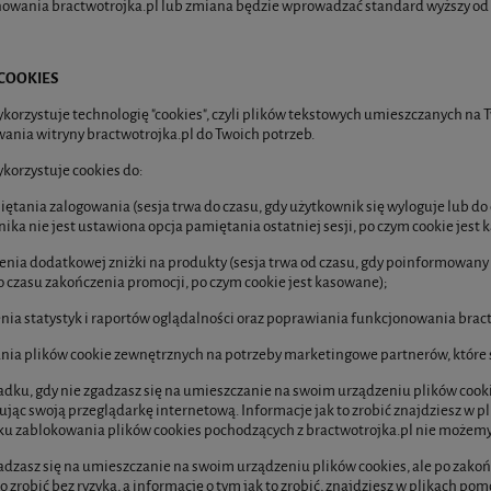
nowania bractwotrojka.pl lub zmiana będzie wprowadzać standard wyższy
I COOKIES
ykorzystuje technologię "cookies", czyli plików tekstowych umieszczanych na
ania witryny bractwotrojka.pl do Twoich potrzeb.
ykorzystuje cookies do:
ętania zalogowania (sesja trwa do czasu, gdy użytkownik się wyloguje lub do 
ika nie jest ustawiona opcja pamiętania ostatniej sesji, po czym cookie jest 
enia dodatkowej zniżki na produkty (sesja trwa od czasu, gdy poinformowany 
do czasu zakończenia promocji, po czym cookie jest kasowane);
nia statystyk i raportów oglądalności oraz poprawiania funkcjonowania brac
nia plików cookie zewnętrznych na potrzeby marketingowe partnerów, które 
dku, gdy nie zgadzasz się na umieszczanie na swoim urządzeniu plików coo
ując swoją przeglądarkę internetową. Informacje jak to zrobić znajdziesz w p
u zablokowania plików cookies pochodzących z bractwotrojka.pl nie możem
gadzasz się na umieszczanie na swoim urządzeniu plików cookies, ale po zako
o zrobić bez ryzyka, a informację o tym jak to zrobić, znajdziesz w plikach po