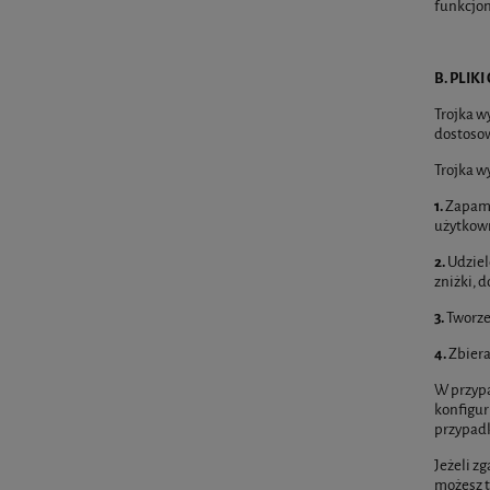
funkcjo
B. PLIK
Trojka w
dostosow
Trojka w
1.
Zapami
użytkown
2.
Udziel
zniżki, 
3.
Tworze
4.
Zbiera
W przypa
konfigur
przypadk
Jeżeli z
możesz t