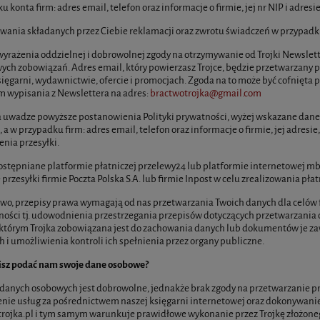
 konta firm: adres email, telefon oraz informacje o firmie, jej nr NIP i adresie
wania składanych przez Ciebie reklamacji oraz zwrotu świadczeń w przypad
wyrażenia oddzielnej i dobrowolnej zgody na otrzymywanie od Trojki Newslett
wych zobowiązań. Adres email, który powierzasz Trojce, będzie przetwarzany p
sięgarni, wydawnictwie, ofercie i promocjach. Zgoda na to może być cofnięta p
 wypisania z Newslettera na adres:
bractwotrojka@gmail.com
 uwadze powyższe postanowienia Polityki prywatności, wyżej wskazane dane o
, a w przypadku firm: adres email, telefon oraz informacje o firmie, jej adresi
enia przesyłki.
stępniane platformie płatniczej przelewy24 lub platformie internetowej mba
 przesyłki firmie Poczta Polska S.A. lub firmie Inpost w celu zrealizowania p
o, przepisy prawa wymagają od nas przetwarzania Twoich danych dla celów 
lności tj. udowodnienia przestrzegania przepisów dotyczących przetwarzan
 którym Trojka zobowiązana jest do zachowania danych lub dokumentów je 
 i umożliwienia kontroli ich spełnienia przez organy publiczne.
isz podać nam swoje dane osobowe?
danych osobowych jest dobrowolne, jednakże brak zgody na przetwarzanie p
nie usług za pośrednictwem naszej księgarni internetowej oraz dokonywani
rojka.pl i tym samym warunkuje prawidłowe wykonanie przez Trojkę złożone