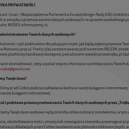
ITYKA PRYWATNOŚCI
z art. 13 ust. 1 Rozporządzenia Parlamentu Europejskiego i Rady (UE) 2016/679
ch w związku z przetwarzaniem danych osobowych i w sprawie swobodnego pr
alej: RODO) informujemy, iż:
 administratorem Twoich danych osobowych?
ratorem, czyli podmiotem decydującym o tym, jak będą wykorzystywane Twoje
 w Poznaniu przy ul. Fredry 5/3a zarejestrowanej pod numerem REGON: 300661815
owej platformy handlowej dostępnej pod adresem www.bractwotrojka.pl (dale
z nami skontaktować, żeby uzyskać więcej informacji o przetwarzaniu Twoich
trojka@gmail.com
my Twoje dane?
iśmy je od Ciebie podczas zakładania konta w naszej księgarni internetowej,
 naszej księgarni internetowej.
t cel i podstawa prawna przetwarzania Twoich danych osobowych przez „Trojk
zamy Twoje dane osobowe wyłącznie dla celów realizacji zamówienia, w tym 
ia, ukształtowania treści, zmiany lub rozwiązania stosunku prawnego oraz 
i realizacji składanych przez Ciebie zamówień oraz płatności elektronicznych, 