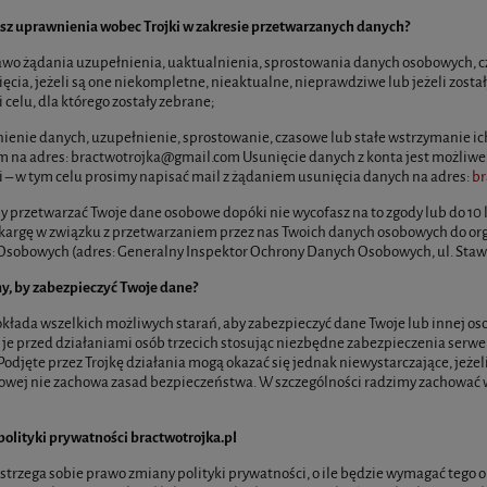
sz uprawnienia wobec Trojki w zakresie przetwarzanych danych?
wo żądania uzupełnienia, uaktualnienia, sprostowania danych osobowych, c
ięcia, jeżeli są one niekompletne, nieaktualne, nieprawdziwe lub jeżeli zost
i celu, dla którego zostały zebrane;
ienie danych, uzupełnienie, sprostowanie, czasowe lub stałe wstrzymanie ic
m na adres:
bractwotrojka@gmail.com
Usunięcie danych z konta jest możliwe
ji – w tym celu prosimy napisać mail z żądaniem usunięcia danych na adres:
br
 przetwarzać Twoje dane osobowe dopóki nie wycofasz na to zgody lub do 10 l
kargę w związku z przetwarzaniem przez nas Twoich danych osobowych do or
sobowych (adres: Generalny Inspektor Ochrony Danych Osobowych, ul. Stawk
y, by zabezpieczyć Twoje dane?
okłada wszelkich możliwych starań, aby zabezpieczyć dane Twoje lub innej osob
 je przed działaniami osób trzecich stosując niezbędne zabezpieczenia serwer
Podjęte przez Trojkę działania mogą okazać się jednak niewystarczające, jeżeli
owej nie zachowa zasad bezpieczeństwa. W szczególności radzimy zachować w 
olityki prywatności bractwotrojka.pl
astrzega sobie prawo zmiany polityki prywatności, o ile będzie wymagać teg