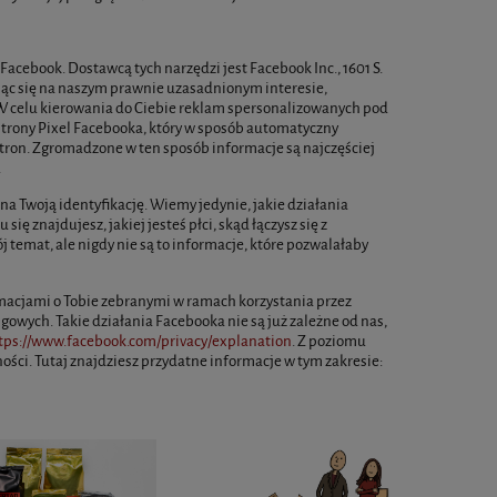
cebook. Dostawcą tych narzędzi jest Facebook Inc., 1601 S.
rając się na naszym prawnie uzasadnionym interesie,
 W celu kierowania do Ciebie reklam spersonalizowanych pod
rony Pixel Facebooka, który w sposób automatyczny
stron. Zgromadzone w ten sposób informacje są najczęściej
.
a Twoją identyfikację. Wiemy jedynie, jakie działania
ę znajdujesz, jakiej jesteś płci, skąd łączysz się z
temat, ale nigdy nie są to informacje, które pozwalałaby
rmacjami o Tobie zebranymi w ramach korzystania przez
owych. Takie działania Facebooka nie są już zależne od nas,
tps://www.facebook.com/privacy/explanation
. Z poziomu
ci. Tutaj znajdziesz przydatne informacje w tym zakresie: