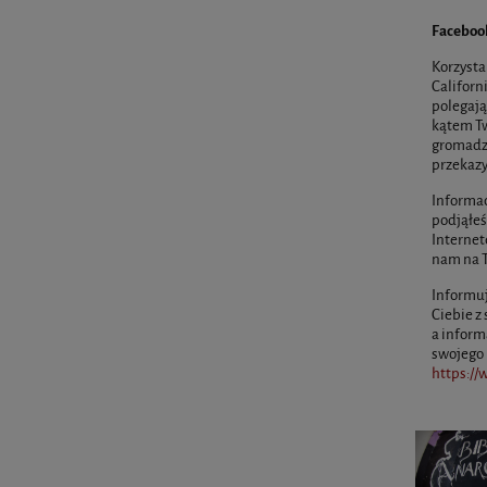
Facebook
Korzysta
Californ
polegają
kątem Tw
gromadzi
przekaz
Informac
podjąłeś
Internet
nam na T
Informuj
Ciebie z
a inform
swojego 
https:/