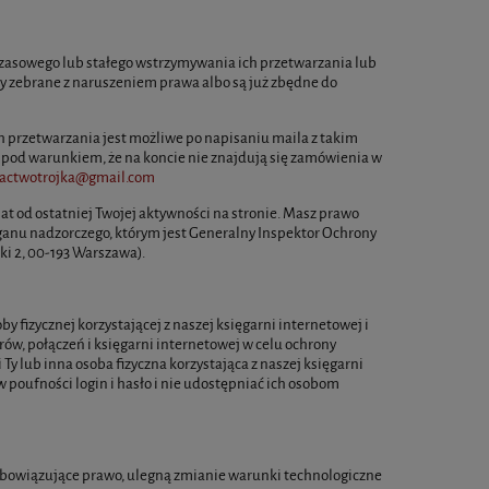
zasowego lub stałego wstrzymywania ich przetwarzania lub
ały zebrane z naruszeniem prawa albo są już zbędne do
h przetwarzania jest możliwe po napisaniu maila z takim
 pod warunkiem, że na koncie nie znajdują się zamówienia w
actwotrojka@gmail.com
at od ostatniej Twojej aktywności na stronie. Masz prawo
ganu nadzorczego, którym jest Generalny Inspektor Ochrony
i 2, 00-193 Warszawa).
y fizycznej korzystającej z naszej księgarni internetowej i
ów, połączeń i księgarni internetowej w celu ochrony
 Ty lub inna osoba fizyczna korzystająca z naszej księgarni
poufności login i hasło i nie udostępniać ich osobom
o obowiązujące prawo, ulegną zmianie warunki technologiczne