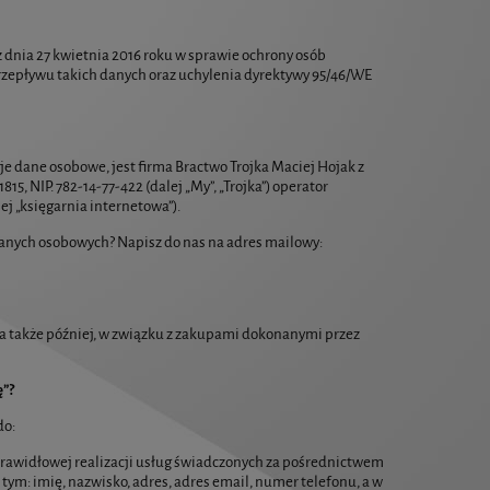
 z dnia 27 kwietnia 2016 roku w sprawie ochrony osób
zepływu takich danych oraz uchylenia dyrektywy 95/46/WE
 dane osobowe, jest firma Bractwo Trojka Maciej Hojak z
, NIP. 782-14-77-422 (dalej „My”, „Trojka”) operator
j „księgarnia internetowa”).
 danych osobowych? Napisz do nas na adres mailowy:
 a także później, w związku z zakupami dokonanymi przez
ę”?
do:
prawidłowej realizacji usług świadczonych za pośrednictwem
w tym: imię, nazwisko, adres, adres email, numer telefonu, a w