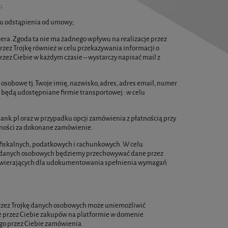
;
ku odstąpienia od umowy;
era. Zgoda ta nie ma żadnego wpływu na realizacje przez
rzez Trojkę również w celu przekazywania informacji o
rzez Ciebie w każdym czasie – wystarczy napisać mail z
sobowe tj. Twoje imię, nazwisko, adres, adres email, numer
e, będą udostępniane firmie transportowej : w celu
nk.pl oraz w przypadku opcji zamówienia z płatnością przy
łatności za dokonane zamówienie.
fiskalnych, podatkowych i rachunkowych. W celu
ia danych osobowych będziemy przechowywać dane przez
zawierających dla udokumentowania spełnienia wymagań
rzez Trojkę danych osobowych może uniemożliwić
e przez Ciebie zakupów na platformie w domenie
go przez Ciebie zamówienia.