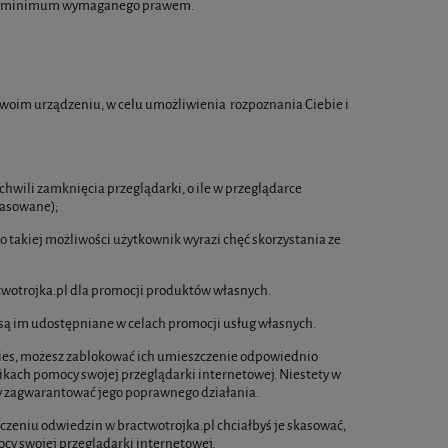
 od minimum wymaganego prawem.
 Twoim urządzeniu, w celu umożliwienia rozpoznania Ciebie i
chwili zamknięcia przeglądarki, o ile w przeglądarce
kasowane);
o takiej możliwości użytkownik wyrazi chęć skorzystania ze
twotrojka.pl dla promocji produktów własnych.
są im udostępniane w celach promocji usług własnych.
kies, możesz zablokować ich umieszczenie odpowiednio
likach pomocy swojej przeglądarki internetowej. Niestety w
y zagwarantować jego poprawnego działania.
ńczeniu odwiedzin w bractwotrojka.pl chciałbyś je skasować,
mocy swojej przeglądarki internetowej.