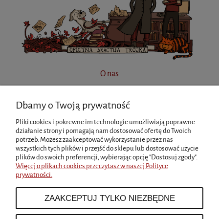
O nas
Dbamy o Twoją prywatność
INFORMACJE
Pliki cookies i pokrewne im technologie umożliwiają poprawne
działanie strony i pomagają nam dostosować ofertę do Twoich
potrzeb. Możesz zaakceptować wykorzystanie przez nas
MOJE KONTO
wszystkich tych plików i przejść do sklepu lub dostosować użycie
plików do swoich preferencji, wybierając opcję "Dostosuj zgody".
Więcej o plikach cookies przeczytasz w naszej Polityce
prywatności.
PŁATNOŚCI I DOSTAWA
ZAAKCEPTUJ TYLKO NIEZBĘDNE
O NAS