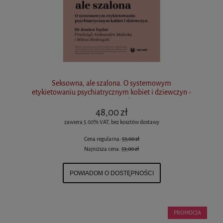
Seksowna, ale szalona. O systemowym
etykietowaniu psychiatrycznym kobiet i dziewczyn -
Dr Jessica Taylor
48,00 zł
zawiera 5.00% VAT, bez kosztów dostawy
Cena regularna:
53,00 zł
Najniższa cena:
53,00 zł
POWIADOM O DOSTĘPNOŚCI
PROMOCJA