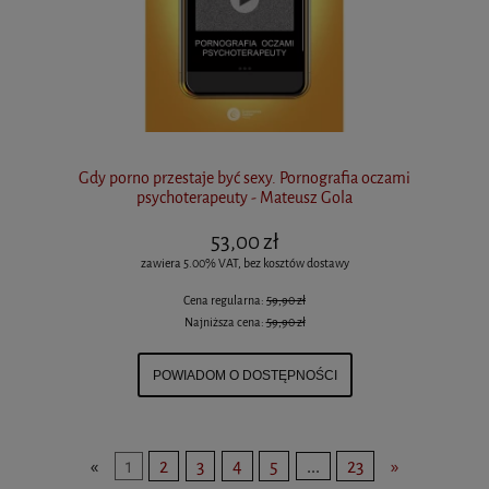
Gdy porno przestaje być sexy. Pornografia oczami
psychoterapeuty - Mateusz Gola
53,00 zł
zawiera 5.00% VAT, bez kosztów dostawy
Cena regularna:
59,90 zł
Najniższa cena:
59,90 zł
POWIADOM O DOSTĘPNOŚCI
«
1
2
3
4
5
...
23
»