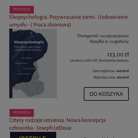
PROMOCJA
Ekopsychologia. Przywracanie ziemi. Uzdrawianie
umysłu - ( Praca zbiorowa)
Dostępność:
na wyczerpaniu
Wysyłka w:
24 godziny
123,00 zł
zawiera 5.00% VAT, bez kosztów dostawy
Cena regularna:
140,00 zł
Najniższa cena:
123,00 zł
DO KOSZYKA
PROMOCJA
Cztery rodzaje istnienia. Nowa koncepcja
człowieka - Joseph LeDoux