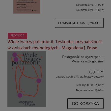
Cena regularna:
53,00 zł
Najniższa cena:
53,00 zł
POWIADOM O DOSTĘPNOŚCI
PROMOCJA
Wiele twarzy poliamorii. Tęsknota i przynależność
w związkach równoległych - Magdalena J. Fosse
Dostępność:
na wyczerpaniu
Wysyłka w:
24 godziny
75,00 zł
zawiera 5.00% VAT, bez kosztów dostawy
Cena regularna:
85,00 zł
Najniższa cena:
85,00 zł
DO KOSZYKA