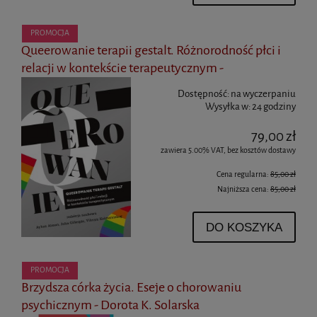
PROMOCJA
Queerowanie terapii gestalt. Różnorodność płci i
relacji w kontekście terapeutycznym -
Dostępność:
na wyczerpaniu
Wysyłka w:
24 godziny
79,00 zł
zawiera 5.00% VAT, bez kosztów dostawy
Cena regularna:
85,00 zł
Najniższa cena:
85,00 zł
DO KOSZYKA
PROMOCJA
Brzydsza córka życia. Eseje o chorowaniu
psychicznym - Dorota K. Solarska