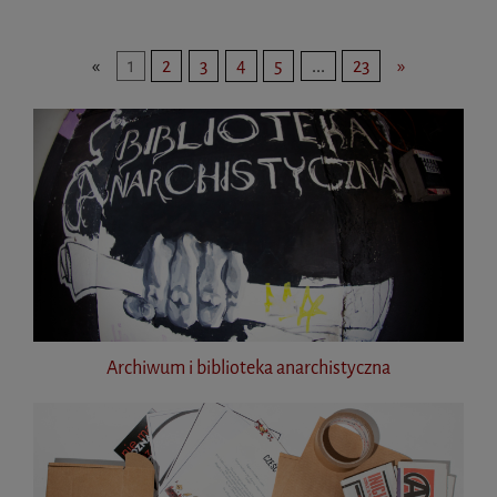
«
1
2
3
4
5
...
23
»
Archiwum i biblioteka anarchistyczna