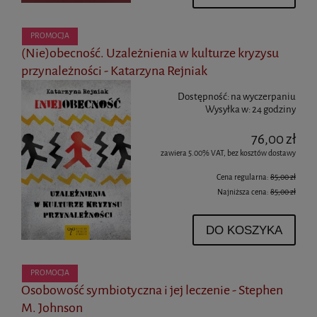
PROMOCJA
(Nie)obecność. Uzależnienia w kulturze kryzysu
przynależności - Katarzyna Rejniak
Dostępność:
na wyczerpaniu
Wysyłka w:
24 godziny
76,00 zł
zawiera 5.00% VAT, bez kosztów dostawy
Cena regularna:
85,00 zł
Najniższa cena:
85,00 zł
DO KOSZYKA
PROMOCJA
Osobowość symbiotyczna i jej leczenie - Stephen
M. Johnson