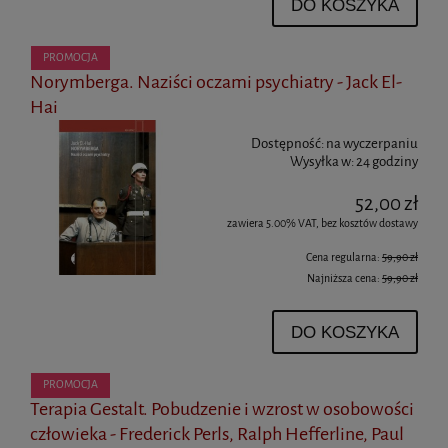
DO KOSZYKA
PROMOCJA
Norymberga. Naziści oczami psychiatry - Jack El-
Hai
Dostępność:
na wyczerpaniu
Wysyłka w:
24 godziny
52,00 zł
zawiera 5.00% VAT, bez kosztów dostawy
Cena regularna:
59,90 zł
Najniższa cena:
59,90 zł
DO KOSZYKA
PROMOCJA
Terapia Gestalt. Pobudzenie i wzrost w osobowości
człowieka - Frederick Perls, Ralph Hefferline, Paul