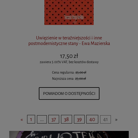
Uwięzienie w teraźniejszości i inne
postmodernistyczne stany - Ewa Mazierska
17,50 zł
zawiera 5.00% VAT, bez kosztów dostawy
Cena regularna:
25,00 zł
Najniższa cena:
25,00 zł
POWIADOM O DOSTĘPNOŚCI
«
1
...
37
38
39
40
41
»