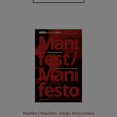
Manifest / Manifesto : Sztuka, która wznieca