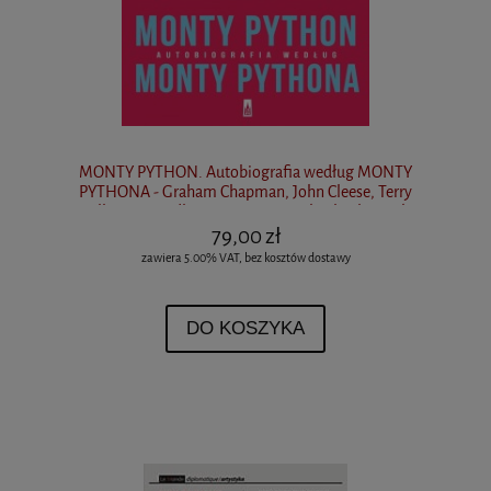
MONTY PYTHON. Autobiografia według MONTY
PYTHONA - Graham Chapman, John Cleese, Terry
Gilliam, Eric Idle, Terry Jones, Michael Palin, Bob
McCabe
79,00 zł
zawiera 5.00% VAT, bez kosztów dostawy
DO KOSZYKA