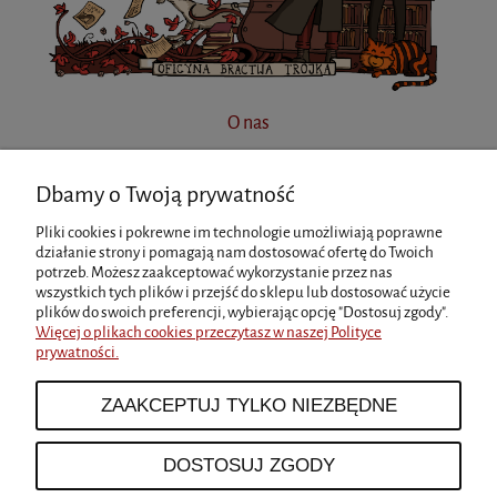
O nas
Dbamy o Twoją prywatność
INFORMACJE
Pliki cookies i pokrewne im technologie umożliwiają poprawne
działanie strony i pomagają nam dostosować ofertę do Twoich
potrzeb. Możesz zaakceptować wykorzystanie przez nas
MOJE KONTO
wszystkich tych plików i przejść do sklepu lub dostosować użycie
plików do swoich preferencji, wybierając opcję "Dostosuj zgody".
Więcej o plikach cookies przeczytasz w naszej Polityce
prywatności.
PŁATNOŚCI I DOSTAWA
ZAAKCEPTUJ TYLKO NIEZBĘDNE
O NAS
DOSTOSUJ ZGODY