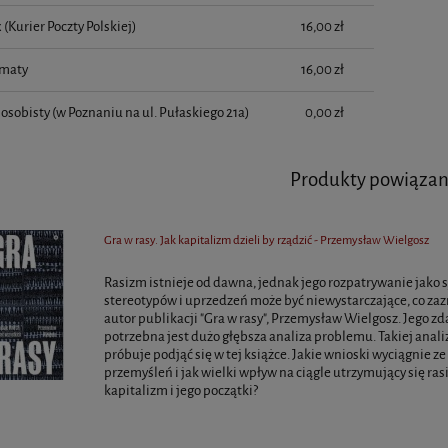
 (Kurier Poczty Polskiej)
16,00 zł
maty
16,00 zł
osobisty
(w Poznaniu na ul. Pułaskiego 21a)
0,00 zł
Produkty powiąza
Gra w rasy. Jak kapitalizm dzieli by rządzić - Przemysław Wielgosz
Rasizm istnieje od dawna, jednak jego rozpatrywanie jako
stereotypów i uprzedzeń może być niewystarczające, co za
autor publikacji "Gra w rasy", Przemysław Wielgosz. Jego z
potrzebna jest dużo głębsza analiza problemu. Takiej anali
próbuje podjąć się w tej książce. Jakie wnioski wyciągnie z
przemyśleń i jak wielki wpływ na ciągle utrzymujący się ra
kapitalizm i jego początki?