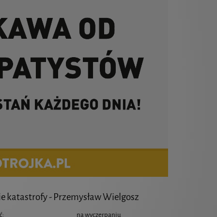
ie katastrofy - Przemysław Wielgosz
ć:
na wyczerpaniu