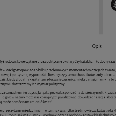
Opis
fy środowiskowe czytane przez polityczne okulary Czy kataklizm to dobry czas
aw Wielgosz opowiada o kilku przełomowych momentach w dziejach świata, g
kowej i politycznej wyporności. Towarzyszyły temu chaos i katastrofy, ale os
dziś, kiedy globalny kapitalizm zderza się z granicami ekspansji, mamy na to
cznymi i dostrzeżemy ich wymiar polityczny.
 z rozmachem i erudycją książka pozwala spojrzeć na dzisiejszy multikryzys z
O ile gniew natury może nas co najwyżej paraliżować, dowodząc naszej słabośc
ą może pomóc nam zmienić świat”.
e przeczytamy między innymi o tym, jak u schyłku średniowiecza katastrofa k
i w Europie, jak w XVII wieku w odpowiedzi na podobny zestaw klęsk chińscy