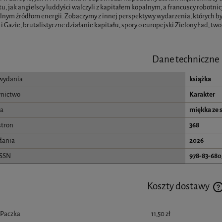
u, jak angielscy luddyści walczyli z kapitałem kopalnym, a francuscy robotnic
nym źródłom energii. Zobaczymy z innej perspektywy wydarzenia, których by
 i Gazie, brutalistyczne działanie kapitału, spory o europejski Zielony Ład, tw
Dane techniczne
wydania
książka
nictwo
Karakter
a
miękka ze 
stron
368
dania
2026
ISSN
978-83-680
Koszty dostawy
Paczka
11,50 zł