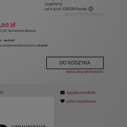
24 godziny
od 11,50 zł
- ORLEN Paczka
sprawdź formy dostawy
Cena nie zawiera ewentualnych kosztów płatności
,00 zł
% VAT, bez kosztów dostawy
na:
59,00 zł
na od wprowadzenia towaru:
59,00 zł
.
DO KOSZYKA
dodaj do przechowalni
nt:
zapytaj o produkt
poleć znajomemu