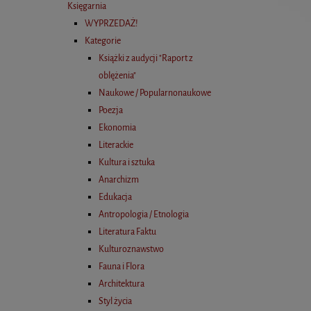
Księgarnia
WYPRZEDAŻ!
Kategorie
Książki z audycji "Raport z
oblężenia"
Naukowe / Popularnonaukowe
Poezja
Ekonomia
Literackie
Kultura i sztuka
Anarchizm
Edukacja
Antropologia / Etnologia
Literatura Faktu
Kulturoznawstwo
Fauna i Flora
Architektura
Styl życia