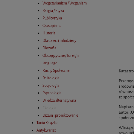
Wegetarianizm / Weganizm
Religia / Etyka
Publicystyka
Czasopisma
Historia
Dla dzieci i młodzieży
Filozofia
Obcojęzyczne / foreign
language
Ruchy Społeczne
Katastro
Politologia
Przemysł
Socjologia
środowis
również 
Psychologia
ze społe
Wiedza alternatywna
Napisana
Ekologia
autor: „
Dizajn i projektowanie
społeczn
Tania Książka
W książc
Antykwariat
rewolucj