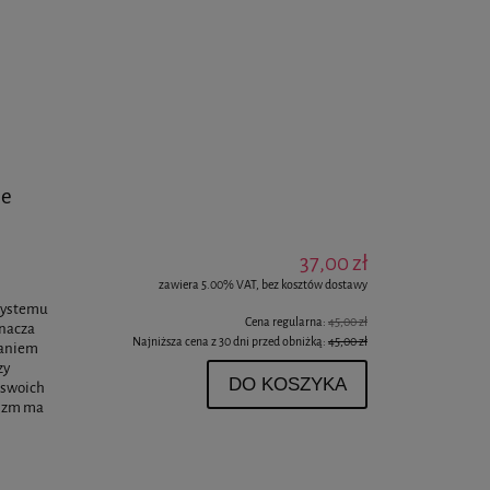
ne
37,00 zł
zawiera 5.00% VAT, bez kosztów dostawy
 systemu
Cena regularna:
45,00 zł
znacza
Najniższa cena z 30 dni przed obniżką:
45,00 zł
daniem
zy
DO KOSZYKA
e swoich
sizm ma