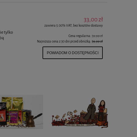
33,00 zł
zawiera 5.00% VAT, bez kosztów dostawy
e tylko
Cena regularna:
39,99 zł
óbą
Najniższa cena z 30 dni przed obniżką:
39,99 zł
POWIADOM O DOSTĘPNOŚCI