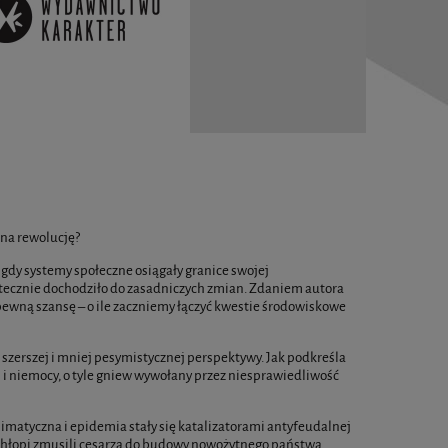
 na rewolucję?
dy systemy społeczne osiągały granice swojej
tatecznie dochodziło do zasadniczych zmian. Zdaniem autora
 pewną szansę – o ile zaczniemy łączyć kwestie środowiskowe
 szerszej i mniej pesymistycznej perspektywy. Jak podkreśla
i i niemocy, o tyle gniew wywołany przez niesprawiedliwość
limatyczna i epidemia stały się katalizatorami antyfeudalnej
 chłopi zmusili cesarza do budowy nowożytnego państwa