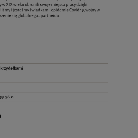
y w XIX wieku obronili swoje miejsca pracy dzięki
liśmy i jesteśmy świadkami: epidemię Covid 19, wojny w
orzenie się globalnego apartheidu.
skrzydełkami
59-96-0
Cena nie zawiera ewentualnych kosztów płatności