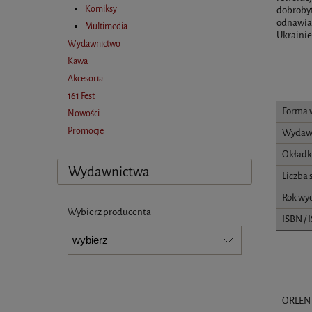
Komiksy
dobrobyt
odnawial
Multimedia
Ukrainie
Wydawnictwo
Kawa
Akcesoria
161 Fest
Forma 
Nowości
Promocje
Wydaw
Okładk
Wydawnictwa
Liczba 
Rok wy
Wybierz producenta
ISBN / 
ORLEN 