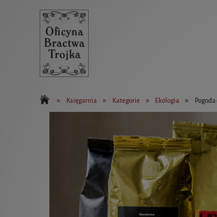
»
»
»
»
Księgarnia
Kategorie
Ekologia
Pogoda 