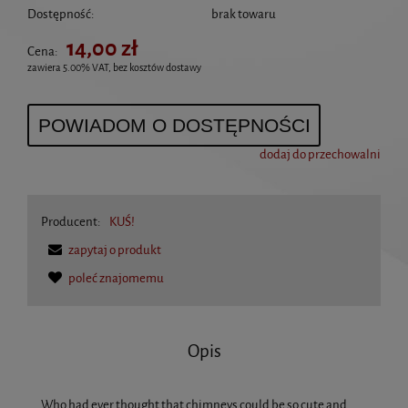
Dostępność:
brak towaru
14,00 zł
Cena:
zawiera 5.00% VAT, bez kosztów dostawy
POWIADOM O DOSTĘPNOŚCI
dodaj do przechowalni
Producent:
KUŚ!
zapytaj o produkt
poleć znajomemu
Opis
Who had ever thought that chimneys could be so cute and