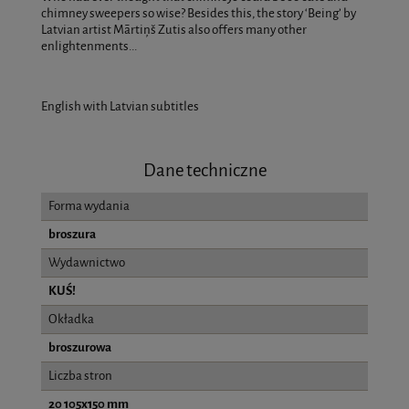
chimney sweepers so wise? Besides this, the story ‘Being’ by
Latvian artist Mārtiņš Zutis also offers many other
enlightenments...
English with Latvian subtitles
Dane techniczne
Forma wydania
broszura
Wydawnictwo
KUŚ!
Okładka
broszurowa
Liczba stron
20 105x150 mm