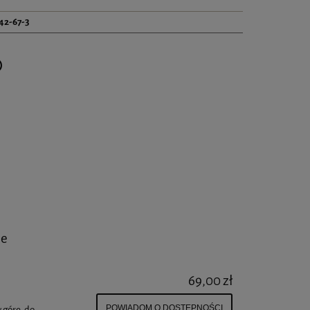
42-67-3
Cena nie zawiera ewentualnych kosztów płatności
ne
69,00 zł
 górę, do
POWIADOM O DOSTĘPNOŚCI