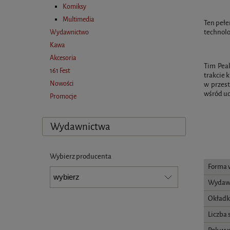
Komiksy
Multimedia
Ten pełe
technolo
Wydawnictwo
Kawa
Akcesoria
Tim Peak
161 Fest
trakcie 
Nowości
w przest
wśród uc
Promocje
Wydawnictwa
Wybierz producenta
Forma 
Wydaw
Okładk
Liczba 