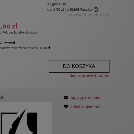
24 godziny
od 11,50 zł
- ORLEN Paczka
sprawdź formy dostawy
Cena nie zawiera ewentualnych kosztów płatności
,00 zł
% VAT, bez kosztów dostawy
na:
39,90 zł
na od wprowadzenia towaru:
39,90 zł
.
DO KOSZYKA
dodaj do przechowalni
nt:
zapytaj o produkt
poleć znajomemu