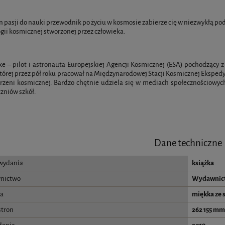
n pasji do nauki przewodnik po życiu w kosmosie zabierze cię w niezwykłą pod
gii kosmicznej stworzonej przez człowieka.
e – pilot i astronauta Europejskiej Agencji Kosmicznej (ESA) pochodzący z 
której przez pół roku pracował na Międzynarodowej Stacji Kosmicznej Ekspedycj
rzeni kosmicznej. Bardzo chętnie udziela się w mediach społecznościowych
zniów szkół.
Dane techniczne
wydania
książka
nictwo
Wydawnict
a
miękka ze 
stron
262 155 mm