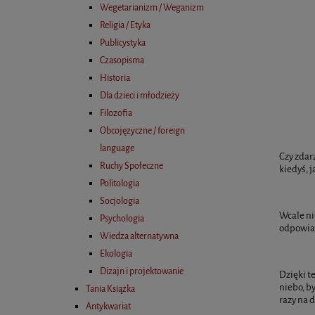
Wegetarianizm / Weganizm
Religia / Etyka
Publicystyka
Czasopisma
Historia
Dla dzieci i młodzieży
Filozofia
Obcojęzyczne / foreign
language
Czy zdar
Ruchy Społeczne
kiedyś, j
Politologia
Socjologia
Wcale ni
Psychologia
odpowiad
Wiedza alternatywna
Ekologia
Dizajn i projektowanie
Dzięki t
niebo, b
Tania Książka
razy na 
Antykwariat