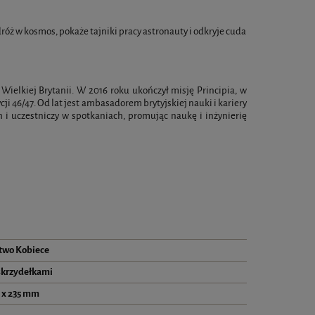
róż w kosmos, pokaże tajniki pracy astronauty i odkryje cuda
Wielkiej Brytanii. W 2016 roku ukończył misję Principia, w
i 46/47. Od lat jest ambasadorem brytyjskiej nauki i kariery
 i uczestniczy w spotkaniach, promując naukę i inżynierię
wo Kobiece
skrzydełkami
 x 235 mm