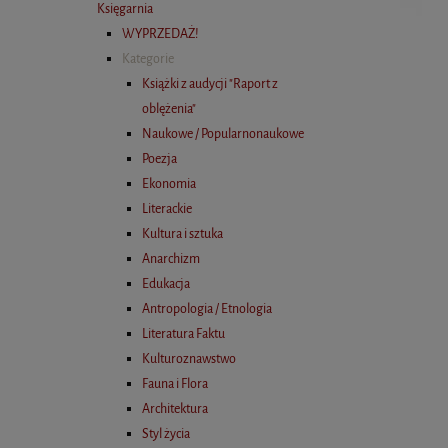
Księgarnia
WYPRZEDAŻ!
Kategorie
Książki z audycji "Raport z
oblężenia"
Naukowe / Popularnonaukowe
Poezja
Ekonomia
Literackie
Kultura i sztuka
Anarchizm
Edukacja
Antropologia / Etnologia
Literatura Faktu
Kulturoznawstwo
Fauna i Flora
Architektura
Styl życia