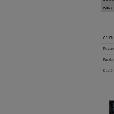
Rok wy
ISBN / 
ORLEN 
Pocztex
Paczko
Odbiór 