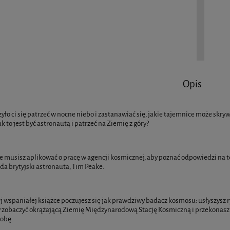
Opis
zyło ci się patrzeć w nocne niebo i zastanawiać się, jakie tajemnice może skr
ak to jest być astronautą i patrzeć na Ziemię z góry?
e musisz aplikować o pracę w agencji kosmicznej, aby poznać odpowiedzi na te i
a brytyjski astronauta, Tim Peake.
ej wspaniałej książce poczujesz się jak prawdziwy badacz kosmosu: usłyszysz r
y zobaczyć okrążającą Ziemię Międzynarodową Stację Kosmiczną i przekonasz s
dobę.