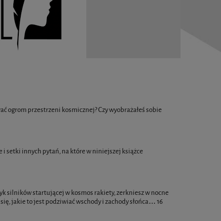
ywać ogrom przestrzeni kosmicznej? Czy wyobrażałeś sobie
 setki innych pytań, na które w niniejszej książce
yk silników startującej w kosmos rakiety, zerkniesz w nocne
ię, jakie to jest podziwiać wschody i zachody słońca… 16