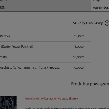
dania
2019
ISSN
978-83-654
Koszty dostawy
Paczka
11,50 zł
 (Kurier Poczty Polskiej)
16,00 zł
maty
16,00 zł
osobisty
(w Poznaniu na ul. Pułaskiego 21a)
0,00 zł
Produkty powiąza
Rewolucje 8: W kosmosie - Mateusz Skutnik
Kolektywy wynalazców coraz częściej zwracają swój wzrok w