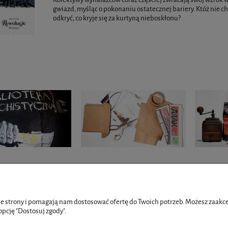
gwiazd, myśląc o pokonaniu ostatecznej bariery. Któż nie ch
odkryć, co kryje się za kurtyną nieboskłonu?
NTO
PŁATNOŚCI I DOSTAWA
e strony i pomagają nam dostosować ofertę do Twoich potrzeb. Możesz zaakcep
opcję "Dostosuj zgody".
wienia
Formy płatności