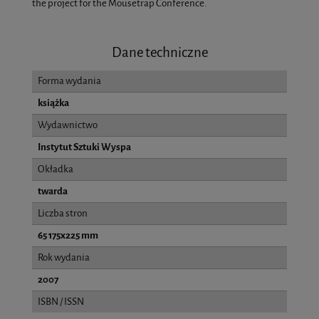
the project for the Mousetrap Conference.
Dane techniczne
Forma wydania
książka
Wydawnictwo
Instytut Sztuki Wyspa
Okładka
twarda
Liczba stron
65 175x225 mm
Rok wydania
2007
ISBN / ISSN