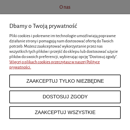
O nas
Dbamy o Twoją prywatność
INFORMACJE
Pliki cookies i pokrewne im technologie umożliwiają poprawne
działanie strony i pomagają nam dostosować ofertę do Twoich
potrzeb. Możesz zaakceptować wykorzystanie przez nas
MOJE KONTO
wszystkich tych plików i przejść do sklepu lub dostosować użycie
plików do swoich preferencji, wybierając opcję "Dostosuj zgody".
Więcej o plikach cookies przeczytasz w naszej Polityce
prywatności.
PŁATNOŚCI I DOSTAWA
ZAAKCEPTUJ TYLKO NIEZBĘDNE
O NAS
DOSTOSUJ ZGODY
ZAAKCEPTUJ WSZYSTKIE