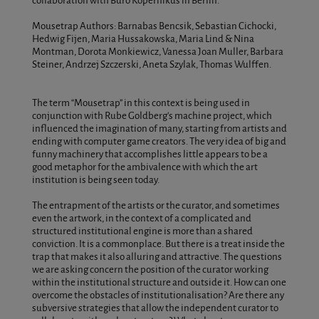
collaboration with Buro Kopernikus in Berlin.
Mousetrap Authors: Barnabas Bencsik, Sebastian Cichocki,
Hedwig Fijen, Maria Hussakowska, Maria Lind & Nina
Montman, Dorota Monkiewicz, Vanessa Joan Muller, Barbara
Steiner, Andrzej Szczerski, Aneta Szylak, Thomas Wulffen.
The term “Mousetrap” in this context is being used in
conjunction with Rube Goldberg’s machine project, which
influenced the imagination of many, starting from artists and
ending with computer game creators. The very idea of big and
funny machinery that accomplishes little appears to be a
good metaphor for the ambivalence with which the art
institution is being seen today.
The entrapment of the artists or the curator, and sometimes
even the artwork, in the context of a complicated and
structured institutional engine is more than a shared
conviction. It is a commonplace. But there is a treat inside the
trap that makes it also alluring and attractive. The questions
we are asking concern the position of the curator working
within the institutional structure and outside it. How can one
overcome the obstacles of institutionalisation? Are there any
subversive strategies that allow the independent curator to