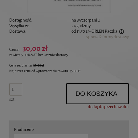
Dostępność:
na wyczerpaniu
Wysyłka w:
24 godziny
Dostawa:
od 11,50 zł
- ORLEN Paczka
sprawdź formy dostawy
Cena nie zawiera ewentualnych kosztów płatności
30,00 zł
Cena:
zawiera 5.00% VAT, bez kosztów dostawy
Cena regularna:
35,00 zł
Najniższa cena od wprowadzenia towaru:
35,00 zł
DO KOSZYKA
szt.
dodaj do przechowalni
Producent: