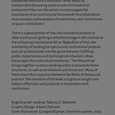
collaborate with such a structure? What about an
independent becoming a part or even the head of an
institution? How can the artists circumnavigate the
boundaries of an institutional framework? And what about
new concepts and examples of institutions, anti-institutions
or quasi-institutions?
There is a good portion of new and innovative projects or
older institutions getting a refreshed image in the reaction to
the collapsing institutional décor. Regardless of that, the
availability of funding for spectacular institutional projects
puts art professionals into the game between fulfilling
public expectations and realising individualistic ideas.
Focusing on this cultural phenomenon, “The Mousetrap”
brings together curators working within and outside these
structures, as well as art theorists and historians. Many of
them share their expertise between the fields of theory and
practice. The intention of the book is to give an insight into
today’s reflections and practices in encounters with
institutions.
English proof-reading: Tadeusz Z. Wolanski
Graphic Design: Adam Chylinski
Cover illustration: Grzegorz Klaman, I hate this system, 2005,