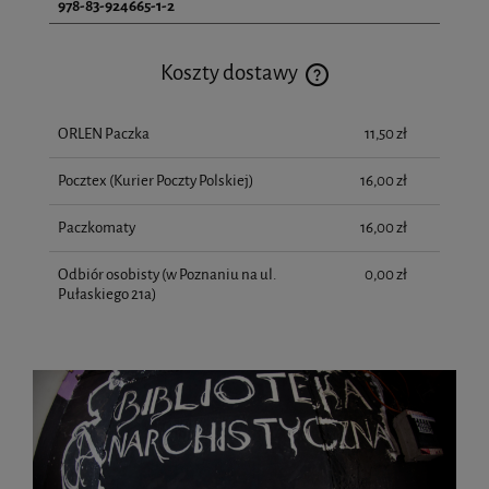
978-83-924665-1-2
Koszty dostawy
Cena nie zawiera ewentualnych kosztów płatności
ORLEN Paczka
11,50 zł
Pocztex (Kurier Poczty Polskiej)
16,00 zł
Paczkomaty
16,00 zł
Odbiór osobisty
(w Poznaniu na ul.
0,00 zł
Pułaskiego 21a)