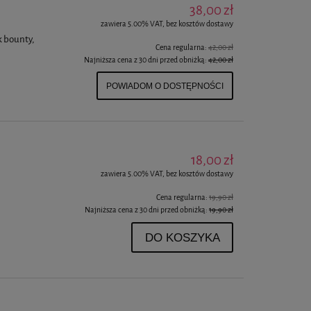
38,00 zł
zawiera 5.00% VAT, bez kosztów dostawy
k bounty,
Cena regularna:
42,00 zł
Najniższa cena z 30 dni przed obniżką:
42,00 zł
POWIADOM O DOSTĘPNOŚCI
18,00 zł
zawiera 5.00% VAT, bez kosztów dostawy
Cena regularna:
19,90 zł
Najniższa cena z 30 dni przed obniżką:
19,90 zł
DO KOSZYKA