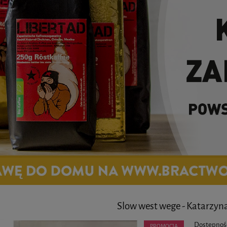
Slow west wege - Katarzyn
Dostępnoś
PROMOCJA