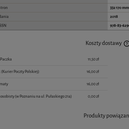
stron
332 170 m
dania
2018
ISSN
978-83-629
Koszty dostawy
Paczka
11,50 zł
 (Kurier Poczty Polskiej)
16,00 zł
maty
16,00 zł
osobisty
(w Poznaniu na ul. Pułaskiego 21a)
0,00 zł
Produkty powiąza