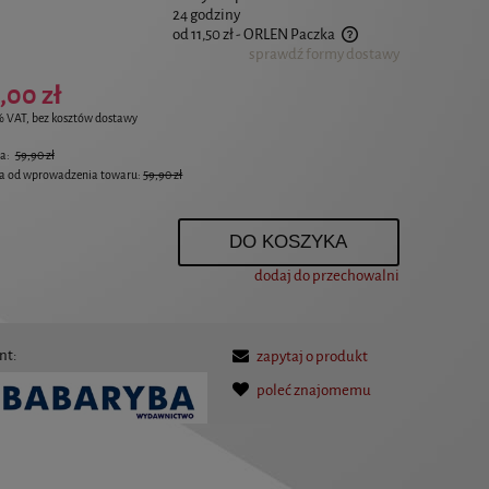
24 godziny
od 11,50 zł
- ORLEN Paczka
sprawdź formy dostawy
Cena nie zawiera ewentualnych kosztów płatności
,00 zł
% VAT, bez kosztów dostawy
na:
59,90 zł
na od wprowadzenia towaru:
59,90 zł
.
DO KOSZYKA
dodaj do przechowalni
nt:
zapytaj o produkt
poleć znajomemu