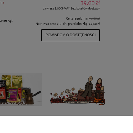
39,00 zł
nia
zawiera 5.00% VAT, bez kosztów dostawy
Cena regularna:
49,00 zł
wierząt
Najniższa cena z 30 dni przed obniżką:
49,00 zł
POWIADOM O DOSTĘPNOŚCI