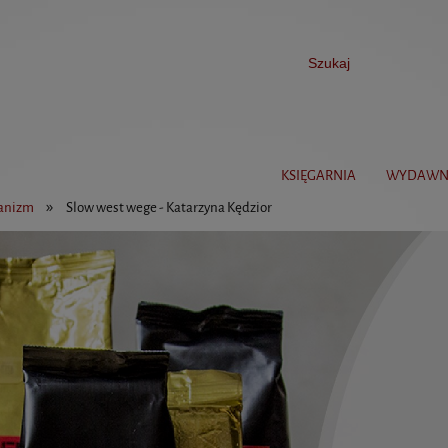
KSIĘGARNIA
WYDAWN
»
ganizm
Slow west wege - Katarzyna Kędzior