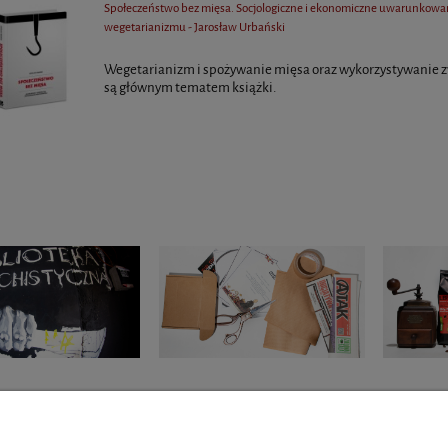
Społeczeństwo bez mięsa. Socjologiczne i ekonomiczne uwarunkowa
wegetarianizmu - Jarosław Urbański
Wegetarianizm i spożywanie mięsa oraz wykorzystywanie z
są głównym tematem książki.