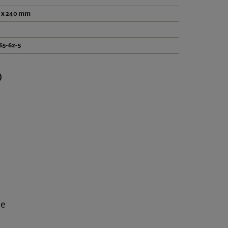
m x 240 mm
65-62-5
Cena nie zawiera ewentualnych kosztów płatności
ne