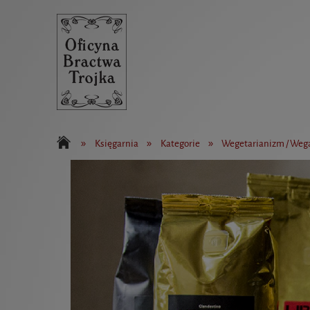
»
»
»
Księgarnia
Kategorie
Wegetarianizm / We