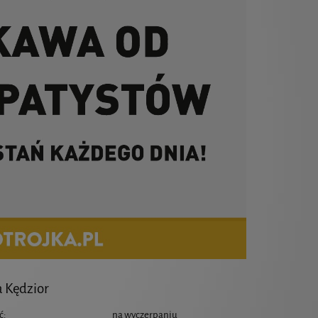
a Kędzior
ć:
na wyczerpaniu