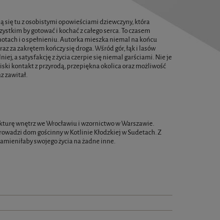
ą się tu z osobistymi opowieściami dziewczyny, która
zystkim by gotować i kochać z całego serca. To czasem
sknotach i o spełnieniu. Autorka mieszka niemal na końcu
az za zakrętem kończy się droga. Wśród gór, łąk i lasów
ej, a satysfakcję z życia czerpie się niemal garściami. Nie je
Bliski kontakt z przyrodą, przepiękna okolica oraz możliwość
z zawitał.
kturę wnętrz we Wrocławiu i wzornictwo w Warszawie.
rowadzi dom gościnny w Kotlinie Kłodzkiej w Sudetach. Z
 zamieniłaby swojego życia na żadne inne.