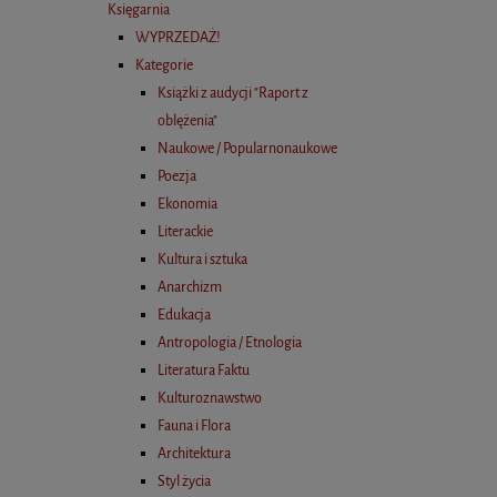
Księgarnia
WYPRZEDAŻ!
Kategorie
Książki z audycji "Raport z
oblężenia"
Naukowe / Popularnonaukowe
Poezja
Ekonomia
Literackie
Kultura i sztuka
Anarchizm
Edukacja
Antropologia / Etnologia
Literatura Faktu
Kulturoznawstwo
Fauna i Flora
Architektura
Styl życia