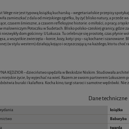
t Wege nie jest typową książką kucharską – wegetariańskie przepisy spotykaj
iła zamieszkać z dala od miejskiego zgiełku, by żyć blisko natury, a przede ws
ące, czasem śmieszne, a czasem refleksyjne historie: o miłości, o pracy, o tę
 w malowniczym Potoczku w Sudetach. Blisko polsko-czeskiej granicy, gdzie zar
niezwykły dom gościnny: U Lokusza. Tu celebruje się prostotę, czas płynie wolni
ęsa, a wszystkie zwierzęta – konie, kozy, koty i psy – są kochane i szanowane. 
nej (w stylu western) działają kojąco i oczyszczającą na każdego, kto tu choć ra
A KĘDZIOR – dzieciństwo spędziła w Beskidzie Niskim. Studiowała archite
a miejskie życie, by wyjechać na wieś. Razem ze swoim partnerem Lokuszem p
bóstwia buraki i kalafiora. Kocha kino, targi staroci i samotne wędrówki. Nie
Dane techniczne
wydania
książka
nictwo
Babaryba
a
twarda