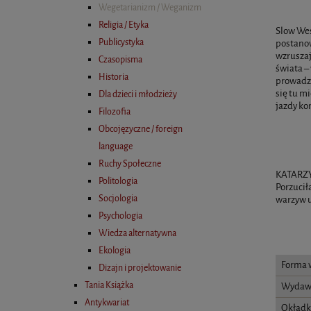
Wegetarianizm / Weganizm
Religia / Etyka
Slow Wes
Publicystyka
postanow
wzruszaj
Czasopisma
świata –
Historia
prowadzi 
się tu mi
Dla dzieci i młodzieży
jazdy kon
Filozofia
Obcojęzyczne / foreign
language
Ruchy Społeczne
KATARZYN
Politologia
Porzucił
Socjologia
warzyw u
Psychologia
Wiedza alternatywna
Ekologia
Forma 
Dizajn i projektowanie
Tania Książka
Wydaw
Antykwariat
Okładk