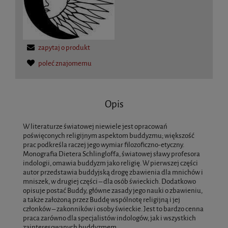
zapytaj o produkt
poleć znajomemu
Opis
W literaturze światowej niewiele jest opracowań
poświęconych religijnym aspektom buddyzmu; większość
prac podkreśla raczej jego wymiar filozoficzno-etyczny.
Monografia Dietera Schlingloffa, światowej sławy profesora
indologii, omawia buddyzm jako religię. W pierwszej części
autor przedstawia buddyjską drogę zbawienia dla mnichów i
mniszek, w drugiej części – dla osób świeckich. Dodatkowo
opisuje postać Buddy, główne zasady jego nauki o zbawieniu,
a także założoną przez Buddę wspólnotę religijną i jej
członków – zakonników i osoby świeckie. Jest to bardzo cenna
praca zarówno dla specjalistów indologów, jak i wszystkich
zainteresowanych buddyzmem.