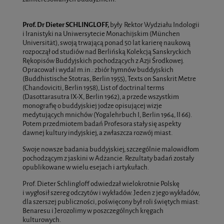
Prof. Dr Dieter SCHLINGLOFF,
były Rektor Wydziału Indologii
i Iranistyki na Uniwersytecie Monachijskim (München
Universität), swoją trwającą ponad 50 lat karierę naukową
rozpoczął od studiów nad Berlińską Kolekcją Sanskryckich
Rękopisów Buddyjskich pochodzących z Azji Środkowej.
Opracował i wydal m.in.: zbiór hymnów buddyjskich
(Buddhistische Stotras, Berlin 1955), Texts on Sanskrit Metre
(Chandoviciti, Berlin 1958), List of doctrinal terms
(Dasottarasutra IX-X, Berlin 1962), a przede wszystkim
monografię o buddyjskiej jodze opisującej wizje
medytujących mnichów (Yogalehrbuch I, Berlin 1964, II 66).
Potem przedmiotem badań Profesora stały się aspekty
dawnej kultury indyjskiej, a zwłaszcza rozwój miast.
Swoje nowsze badania buddyjskiej, szczególnie malowidłom
pochodzącym z jaskini w Adżancie. Rezultaty badań zostały
opublikowane w wielu esejach i artykułach.
Prof. Dieter Schlingloff odwiedzał wielokrotnie Polskę
i wygłosił szereg odczytów i wykładów. Jeden z jego wykładów,
dla szerszej publiczności, poświęcony był roli świętych miast:
Benaresu i Jerozolimy w poszczególnych kręgach
kulturowych.