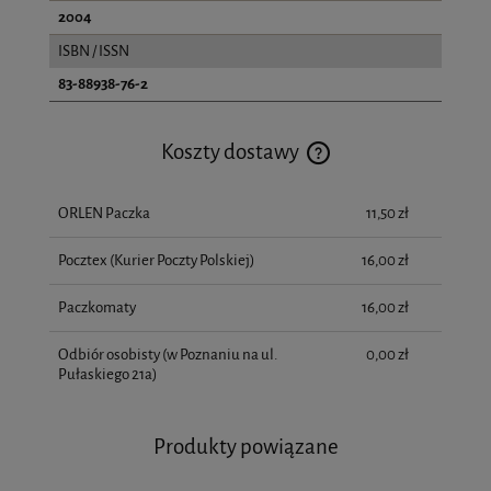
2004
ISBN / ISSN
83-88938-76-2
Koszty dostawy
Cena nie zawiera ewentualnych kosztów płatności
ORLEN Paczka
11,50 zł
Pocztex (Kurier Poczty Polskiej)
16,00 zł
Paczkomaty
16,00 zł
Odbiór osobisty
(w Poznaniu na ul.
0,00 zł
Pułaskiego 21a)
Produkty powiązane