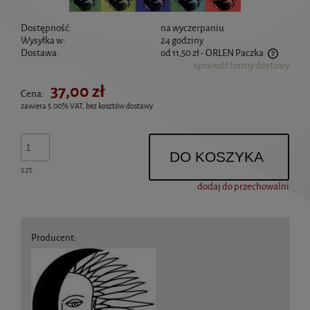
Dostępność:
na wyczerpaniu
Wysyłka w:
24 godziny
Dostawa:
od 11,50 zł
- ORLEN Paczka
sprawdź formy dostawy
Cena nie zawiera ewentualnych kosztów płatności
37,00 zł
Cena:
zawiera 5.00% VAT, bez kosztów dostawy
DO KOSZYKA
szt.
dodaj do przechowalni
Producent: