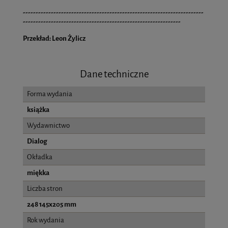
-----------------------------------------------------------------------
--------------------------------------------------------------
Przekład: Leon Żylicz
Dane techniczne
Forma wydania
książka
Wydawnictwo
Dialog
Okładka
miękka
Liczba stron
248 145x205 mm
Rok wydania