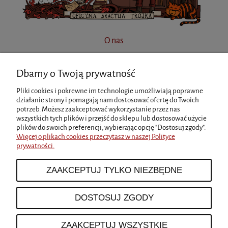
O nas
Dbamy o Twoją prywatność
INFORMACJE
Pliki cookies i pokrewne im technologie umożliwiają poprawne
działanie strony i pomagają nam dostosować ofertę do Twoich
potrzeb. Możesz zaakceptować wykorzystanie przez nas
MOJE KONTO
wszystkich tych plików i przejść do sklepu lub dostosować użycie
plików do swoich preferencji, wybierając opcję "Dostosuj zgody".
Więcej o plikach cookies przeczytasz w naszej Polityce
prywatności.
PŁATNOŚCI I DOSTAWA
ZAAKCEPTUJ TYLKO NIEZBĘDNE
O NAS
DOSTOSUJ ZGODY
ZAAKCEPTUJ WSZYSTKIE