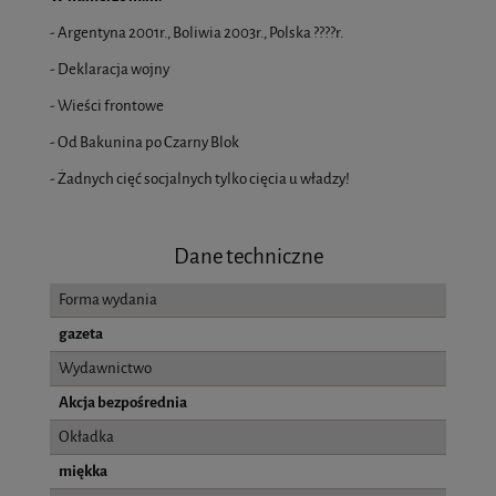
- Argentyna 2001r., Boliwia 2003r., Polska ????r.
- Deklaracja wojny
- Wieści frontowe
- Od Bakunina po Czarny Blok
- Żadnych cięć socjalnych tylko cięcia u władzy!
Dane techniczne
Forma wydania
gazeta
Wydawnictwo
Akcja bezpośrednia
Okładka
miękka