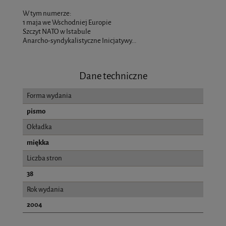
W tym numerze:
1 maja we Wschodniej Europie
Szczyt NATO w Istabule
Anarcho-syndykalistyczne Inicjatywy...
Dane techniczne
Forma wydania
pismo
Okładka
miękka
Liczba stron
38
Rok wydania
2004