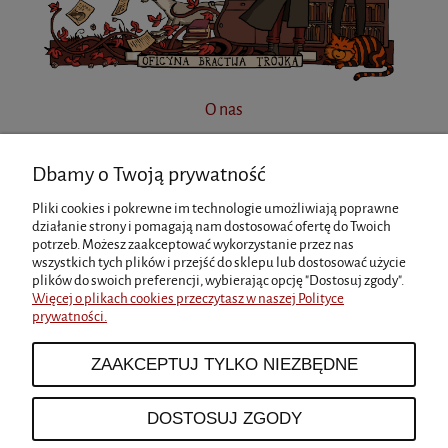
O nas
Dbamy o Twoją prywatność
INFORMACJE
Pliki cookies i pokrewne im technologie umożliwiają poprawne
działanie strony i pomagają nam dostosować ofertę do Twoich
potrzeb. Możesz zaakceptować wykorzystanie przez nas
MOJE KONTO
wszystkich tych plików i przejść do sklepu lub dostosować użycie
plików do swoich preferencji, wybierając opcję "Dostosuj zgody".
Więcej o plikach cookies przeczytasz w naszej Polityce
prywatności.
PŁATNOŚCI I DOSTAWA
ZAAKCEPTUJ TYLKO NIEZBĘDNE
O NAS
DOSTOSUJ ZGODY