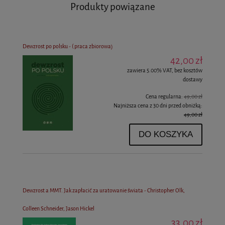
Produkty powiązane
Dewzrost po polsku - ( praca zbiorowa)
42,00 zł
zawiera 5.00% VAT, bez kosztów
dostawy
Cena regularna:
49,00 zł
Najniższa cena z 30 dni przed obniżką:
49,00 zł
DO KOSZYKA
Dewzrost a MMT. Jak zapłacić za uratowanie świata - Christopher Olk,
Colleen Schneider, Jason Hickel
33,00 zł