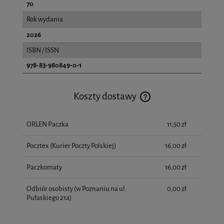
70
Rok wydania
2026
ISBN / ISSN
978-83-980849-0-1
Koszty dostawy
Cena nie zawiera ewentualnych kosztów płatności
ORLEN Paczka
11,50 zł
Pocztex (Kurier Poczty Polskiej)
16,00 zł
Paczkomaty
16,00 zł
Odbiór osobisty
(w Poznaniu na ul.
0,00 zł
Pułaskiego 21a)