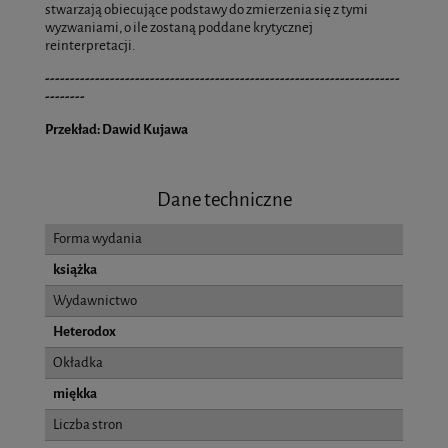
stwarzają obiecujące podstawy do zmierzenia się z tymi
wyzwaniami, o ile zostaną poddane krytycznej
reinterpretacji.
-----------------------------------------------------------------------
--------
Przekład: Dawid Kujawa
Dane techniczne
Forma wydania
książka
Wydawnictwo
Heterodox
Okładka
miękka
Liczba stron