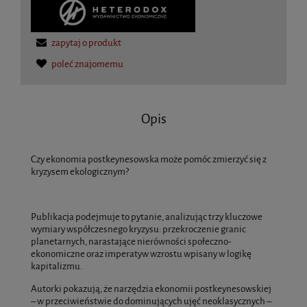
zapytaj o produkt
poleć znajomemu
Opis
Czy ekonomia postkeynesowska może pomóc zmierzyć się z
kryzysem ekologicznym?
Publikacja podejmuje to pytanie, analizując trzy kluczowe
wymiary współczesnego kryzysu: przekroczenie granic
planetarnych, narastające nierówności społeczno-
ekonomiczne oraz imperatyw wzrostu wpisany w logikę
kapitalizmu.
Autorki pokazują, że narzędzia ekonomii postkeynesowskiej
– w przeciwieństwie do dominujących ujęć neoklasycznych –