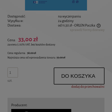
Dostępność:
na wyczerpaniu
Wysyłka w:
24 godziny
Dostawa:
od 11,50 zł
- ORLEN Paczka
sprawdź formy dostawy
Cena nie zawiera ewentualnych kosztów płatności
33,00 zł
Cena:
zawiera 5.00% VAT, bez kosztów dostawy
Cena regularna:
38,00 zł
Najniższa cena od wprowadzenia towaru:
33,00 zł
DO KOSZYKA
szt.
dodaj do przechowalni
Producent: